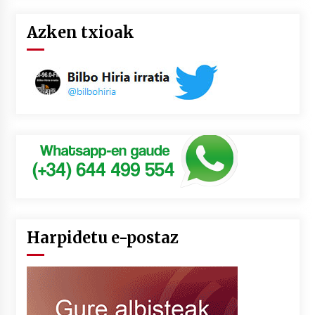
Azken txioak
Harpidetu e-postaz