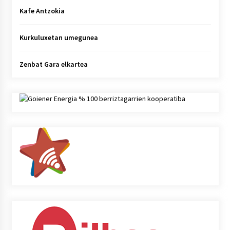
Kafe Antzokia
Kurkuluxetan umegunea
Zenbat Gara elkartea