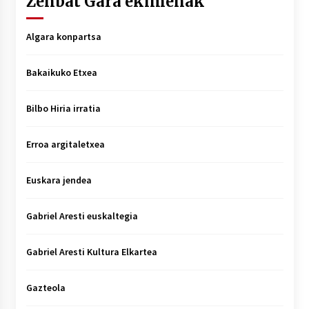
Zenbat Gara ekimenak
Algara konpartsa
Bakaikuko Etxea
Bilbo Hiria irratia
Erroa argitaletxea
Euskara jendea
Gabriel Aresti euskaltegia
Gabriel Aresti Kultura Elkartea
Gazteola