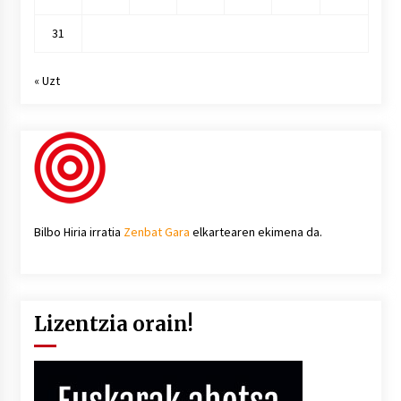
31
« Uzt
Bilbo Hiria irratia
Zenbat Gara
elkartearen ekimena da.
Lizentzia orain!