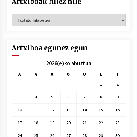
Artxiboak hilez hile
Artxiboak
hilez
hile
Artxiboa egunez egun
2026(e)ko abuztua
A
A
A
O
O
L
I
1
2
3
4
5
6
7
8
9
10
11
12
13
14
15
16
17
18
19
20
21
22
23
24
25
26
27
28
29
30