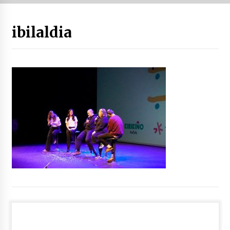
“Hiztegi bat” Gorka Urbizuk idatzitako letren
ibilaldia
hiztegia
2026/07/23
Bakaikuko barnetegitik gazteek egindako saio
berezia
2026/07/16
Tuba eta bonbardinoaren astea, Bilboko
Kontserbatorioan protagonista
2026/07/16
Auzoportala : 1×04 Auzofoniak
2026/07/15
Gaur abitua da Bilbao bbk live jaialdia
2026/07/09