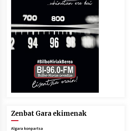
Zenbat Gara ekimenak
Algara konpartsa