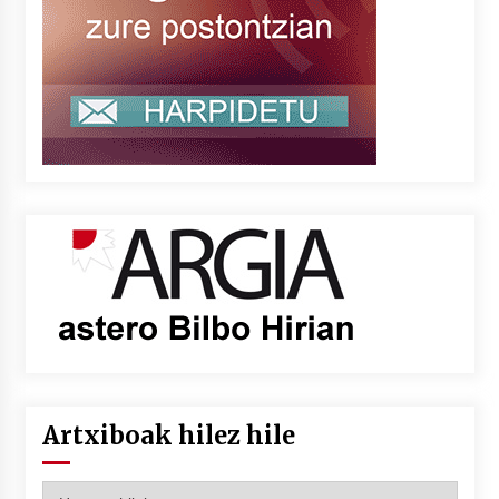
Artxiboak hilez hile
Artxiboak