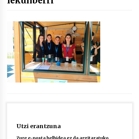
lekunberri
“Hiztegi bat” Gorka Urbizuk idatzitako letren
hiztegia
2026/07/23
Bakaikuko barnetegitik gazteek egindako saio
berezia
2026/07/16
Tuba eta bonbardinoaren astea, Bilboko
Kontserbatorioan protagonista
2026/07/16
Auzoportala : 1×04 Auzofoniak
2026/07/15
Utzi erantzuna
Gaur abitua da Bilbao bbk live jaialdia
2026/07/09
Zure e-posta helbidea ez da argitaratuko.