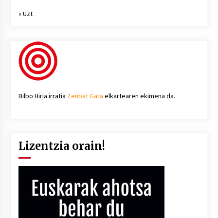
« Uzt
Bilbo Hiria irratia
Zenbat Gara
elkartearen ekimena da.
Lizentzia orain!