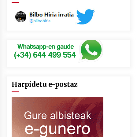
Harpidetu e-postaz