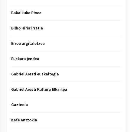
Bakaikuko Etxea
Bilbo Hiria irratia
Erroa argitaletxea
Euskara jendea
Gabriel Aresti euskaltegia
Gabriel Aresti Kultura Elkartea
Gazteola
Kafe Antzokia