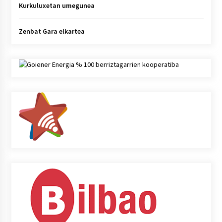
Kurkuluxetan umegunea
Zenbat Gara elkartea