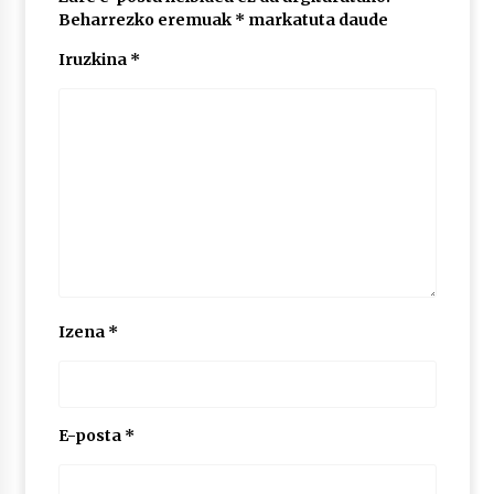
Beharrezko eremuak
*
markatuta daude
Iruzkina
*
POTTO: San Pedro jaietako bertso-saioa
2026/07/09
Larunbatean Plentziako Itsas Martxa ospatuko
da
2026/07/07
LIBURUEN ERREPUBLIKA TXIKIA: Hiragana akats
isil batekin dator beti
2026/07/07
Izena
*
Auritz Iñurrietaren margoak ikusgai
Uribitarte40 aretoan
2026/07/03
E-posta
*
SOINUGELA: Paul McCartney eta Ringo Starr-en
lan berriak