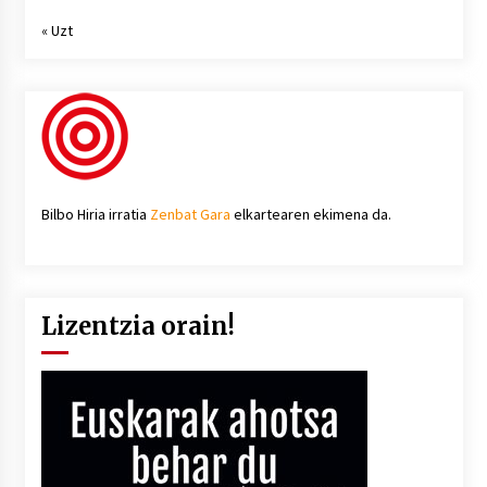
« Uzt
Bilbo Hiria irratia
Zenbat Gara
elkartearen ekimena da.
Lizentzia orain!