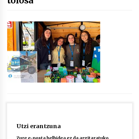
tolosa
“Hiztegi bat” Gorka Urbizuk idatzitako letren
hiztegia
2026/07/23
Bakaikuko barnetegitik gazteek egindako saio
berezia
2026/07/16
Tuba eta bonbardinoaren astea, Bilboko
Kontserbatorioan protagonista
2026/07/16
Auzoportala : 1×04 Auzofoniak
2026/07/15
Utzi erantzuna
Gaur abitua da Bilbao bbk live jaialdia
2026/07/09
Zure e-posta helbidea ez da argitaratuko.