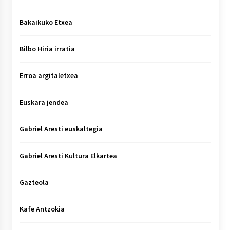
Bakaikuko Etxea
Bilbo Hiria irratia
Erroa argitaletxea
Euskara jendea
Gabriel Aresti euskaltegia
Gabriel Aresti Kultura Elkartea
Gazteola
Kafe Antzokia