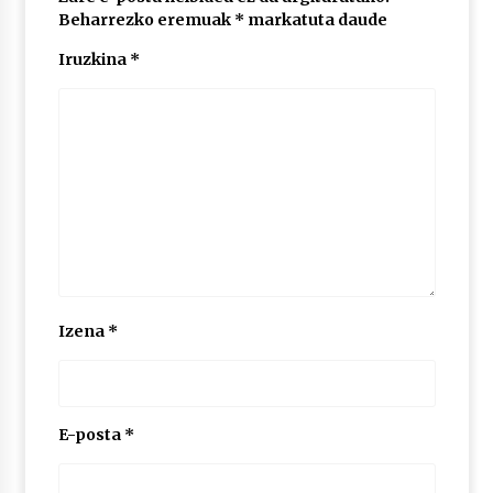
Beharrezko eremuak
*
markatuta daude
Iruzkina
*
POTTO: San Pedro jaietako bertso-saioa
2026/07/09
Larunbatean Plentziako Itsas Martxa ospatuko
da
2026/07/07
LIBURUEN ERREPUBLIKA TXIKIA: Hiragana akats
isil batekin dator beti
2026/07/07
Izena
*
Auritz Iñurrietaren margoak ikusgai
Uribitarte40 aretoan
2026/07/03
E-posta
*
SOINUGELA: Paul McCartney eta Ringo Starr-en
lan berriak