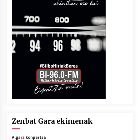
Zenbat Gara ekimenak
Algara konpartsa