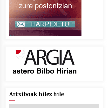
Artxiboak hilez hile
Artxiboak