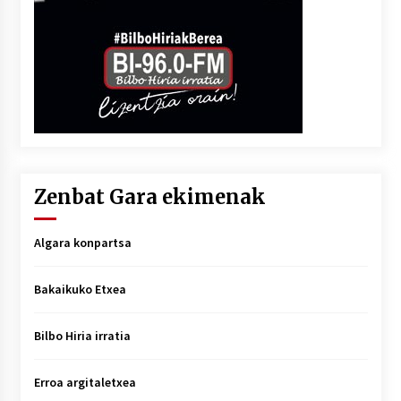
Zenbat Gara ekimenak
Algara konpartsa
Bakaikuko Etxea
Bilbo Hiria irratia
Erroa argitaletxea