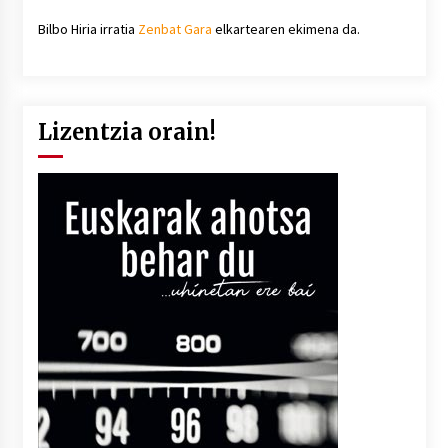
Bilbo Hiria irratia
Zenbat Gara
elkartearen ekimena da.
Lizentzia orain!