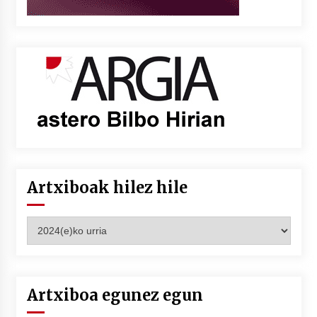
Artxiboak hilez hile
Artxiboak
hilez
hile
Artxiboa egunez egun