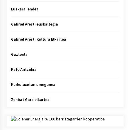
Euskara jendea
Gabriel Aresti euskaltegia
Gabriel Aresti Kultura Elkartea
Gazteola
Kafe Antzokia
Kurkuluxetan umegunea
Zenbat Gara elkartea