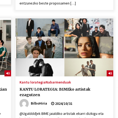
entzunezko beste proposamen […]
Kantu lorategia
Nabarmenduak
kian
KANTU LORATEGIA: BIMEko artistak
ezagutzen
BilboHiria
2024/10/31
e
@Ugalddd|ek BIME jaialdiko artistak ekarri dizkigu eta