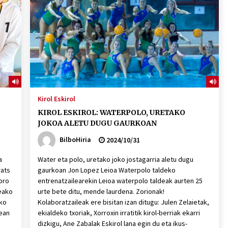
2026/07/15
Larunbatean Plentziako Itsas
Martxa ospatuko da
2026/07/07
SOINUGELA: Paul McCartney eta
Ringo Starr-en lan berriak
Kirol Eskirol
2026/07/03
KIROL ESKIROL: WATERPOLO, URETAKO
JOKOA ALETU DUGU GAURKOAN
BilboHiria
2024/10/31
a
Water eta polo, uretako joko jostagarria aletu dugu
rats
gaurkoan Jon Lopez Leioa Waterpolo taldeko
oro
entrenatzailearekin Leioa waterpolo taldeak aurten 25
eako
urte bete ditu, mende laurdena. Zorionak!
iko
Kolaboratzaileak ere bisitan izan ditugu: Julen Zelaietak,
mean
ekialdeko txoriak, Xorroxin irratitik kirol-berriak ekarri
dizkigu, Ane Zabalak Eskirol lana egin du eta ikus-