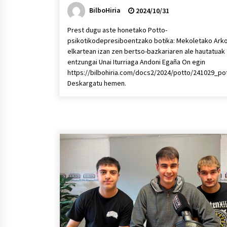
BilboHiria
2024/10/31
Prest dugu aste honetako Potto-
psikotikodepresiboentzako botika: Mekoletako Ark
elkartean izan zen bertso-bazkariaren ale hautatuak
entzungai Unai Iturriaga Andoni Egaña On egin
https://bilbohiria.com/docs2/2024/potto/241029_po
Deskargatu hemen.