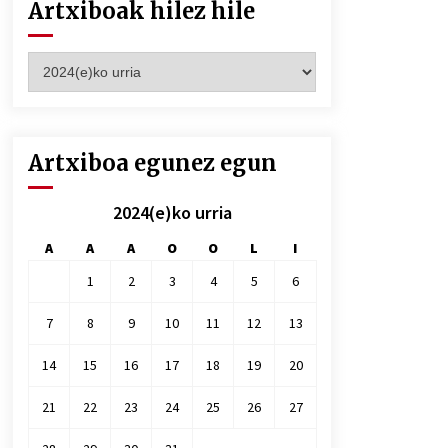
Artxiboak hilez hile
Artxiboak
hilez
hile
Artxiboa egunez egun
2024(e)ko urria
A
A
A
O
O
L
I
1
2
3
4
5
6
7
8
9
10
11
12
13
14
15
16
17
18
19
20
21
22
23
24
25
26
27