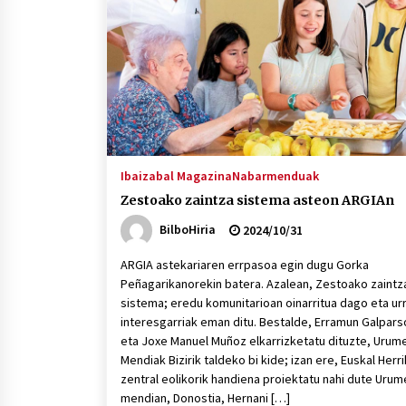
protagonista
2026/07/16
POTTO: San Pedro jaietako bertso-
saioa
2026/07/09
Auritz Iñurrietaren margoak
ikusgai Uribitarte40 aretoan
Ibaizabal Magazina
Nabarmenduak
2026/07/03
Zestoako zaintza sistema asteon ARGIAn
BilboHiria
2024/10/31
ARGIA astekariaren errpasoa egin dugu Gorka
Peñagarikanorekin batera. Azalean, Zestoako zaintz
sistema; eredu komunitarioan oinarritua dago eta ur
interesgarriak eman ditu. Bestalde, Erramun Galpars
eta Joxe Manuel Muñoz elkarrizketatu dituzte, Urum
Mendiak Bizirik taldeko bi kide; izan ere, Euskal Herr
zentral eolikorik handiena proiektatu nahi dute Uru
mendian, Donostia, Hernani […]