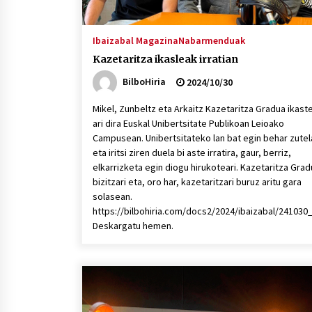
Ibaizabal Magazina
Nabarmenduak
Kazetaritza ikasleak irratian
BilboHiria
2024/10/30
Mikel, Zunbeltz eta Arkaitz Kazetaritza Gradua ikast
ari dira Euskal Unibertsitate Publikoan Leioako
Campusean. Unibertsitateko lan bat egin behar zutel
eta iritsi ziren duela bi aste irratira, gaur, berriz,
elkarrizketa egin diogu hirukoteari. Kazetaritza Grad
bizitzari eta, oro har, kazetaritzari buruz aritu gara
solasean.
https://bilbohiria.com/docs2/2024/ibaizabal/24103
Deskargatu hemen.