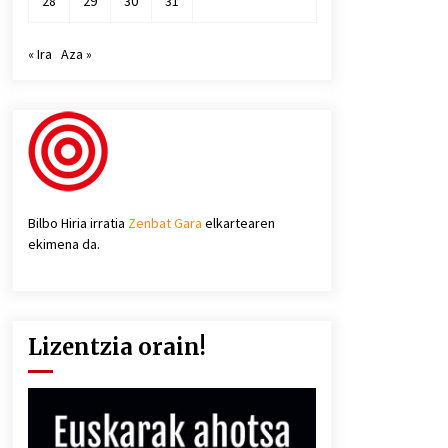
28
29
30
31
« Ira
Aza »
Bilbo Hiria irratia
Zenbat Gara
elkartearen
ekimena da.
Lizentzia orain!