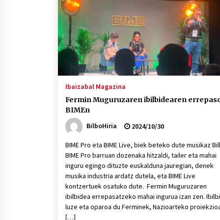
Ibaizabal Magazina
Fermin Muguruzaren ibilbidearen errepas
BIMEn
BilboHiria
2024/10/30
BIME Pro eta BIME Live, biek beteko dute musikaz Bil
BIME Pro barruan dozenaka hitzaldi, tailer eta mahai
inguru egingo dituzte euskalduna jauregian, denek
musika industria ardatz dutela, eta BIME Live
kontzertuek osatuko dute. Fermin Muguruzaren
ibilbidea errepasatzeko mahai ingurua izan zen. Ibilb
luze eta oparoa du Ferminek, Nazioarteko proiekzio
[…]