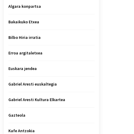
Algara konpartsa
Bakaikuko Etxea
Bilbo Hiria irratia
Erroa argitaletxea
Euskara jendea
Gabriel Aresti euskaltegia
Gabriel Aresti Kultura Elkartea
Gazteola
Kafe Antzokia