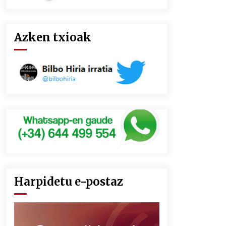
Azken txioak
Harpidetu e-postaz