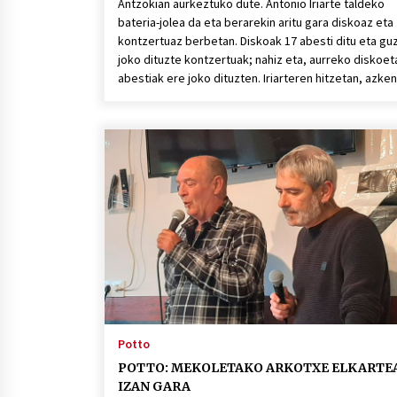
Antzokian aurkeztuko dute. Antonio Iriarte taldeko
bateria-jolea da eta berarekin aritu gara diskoaz eta
kontzertuaz berbetan. Diskoak 17 abesti ditu eta guz
joko dituzte kontzertuak; nahiz eta, aurreko diskoe
abestiak ere joko dituzten. Iriarteren hitzetan, azke
Potto
POTTO: MEKOLETAKO ARKOTXE ELKARTE
IZAN GARA