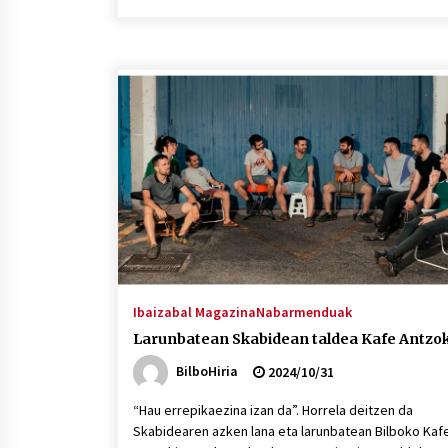
Ibaizabal Magazina
Nabarmenduak
Larunbatean Skabidean taldea Kafe Antzo
BilboHiria
2024/10/31
“Hau errepikaezina izan da”. Horrela deitzen da
Skabidearen azken lana eta larunbatean Bilboko Kaf