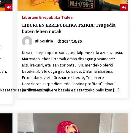
Liburuen Errepublika Txikia
LIBURUEN ERREPUBLIKA TXIKIA: Tragedia
baten lehen notak
BilboHiria
2024/10/30
en
Urria dakargu oparo: sariz, argitalpenez eta azokaz josia.
a-
Martxaren lehen urratsak eman ditzagun gozamenez.
Bizi, irakurri, eta izan zoriontsu. VIII. mendeko olerki
uari,
batekin abiatu dugu gaurko saioa, Li Bai handiarena.
Erromatarrez eta Greziarrez beste, Txinan ere
Horazioren carpe diem edo “oraina profitatu” leloari
0_kazetarutzako_ikasleak.mp3
jarraitzen zionik ere bazela egiaztatzeko balio izan […]