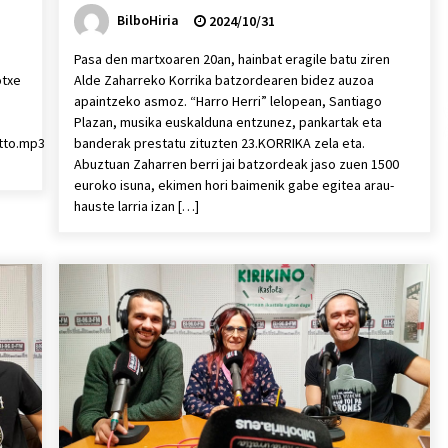
BilboHiria
2024/10/31
Pasa den martxoaren 20an, hainbat eragile batu ziren
otxe
Alde Zaharreko Korrika batzordearen bidez auzoa
apaintzeko asmoz. “Harro Herri” lelopean, Santiago
Plazan, musika euskalduna entzunez, pankartak eta
tto.mp3
banderak prestatu zituzten 23.KORRIKA zela eta.
Abuztuan Zaharren berri jai batzordeak jaso zuen 1500
euroko isuna, ekimen hori baimenik gabe egitea arau-
hauste larria izan […]