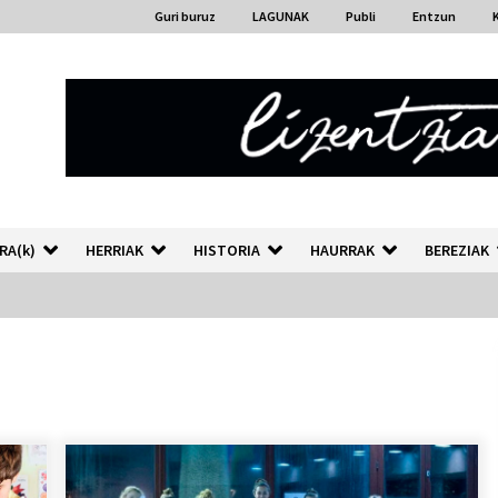
Guri buruz
LAGUNAK
Publi
Entzun
RA(k)
HERRIAK
HISTORIA
HAURRAK
BEREZIAK
“Hiztegi bat” Gorka Urbizuk
idatzitako letren hiztegia
2026/07/23
Auzoportala : 1×04 Auzofoniak