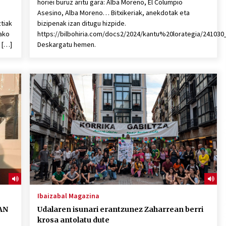
horiei buruz aritu gara: Alba Moreno, El Columpio
Asesino, Alba Moreno… Bitxikeriak, anekdotak eta
tiak
bizipenak izan ditugu hizpide.
tako
https://bilbohiria.com/docs2/2024/kantu%20lorategia/24103
n […]
Deskargatu hemen.
Ibaizabal Magazina
AN
Udalaren isunari erantzunez Zaharrean berri
krosa antolatu dute