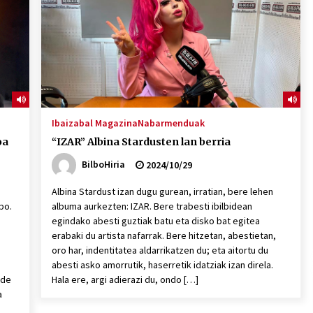
Ibaizabal Magazina
Nabarmenduak
oa
“IZAR” Albina Stardusten lan berria
BilboHiria
2024/10/29
Albina Stardust izan dugu gurean, irratian, bere lehen
bo.
albuma aurkezten: IZAR. Bere trabesti ibilbidean
egindako abesti guztiak batu eta disko bat egitea
erabaki du artista nafarrak. Bere hitzetan, abestietan,
oro har, indentitatea aldarrikatzen du; eta aitortu du
abesti asko amorrutik, haserretik idatziak izan direla.
ide
Hala ere, argi adierazi du, ondo […]
a