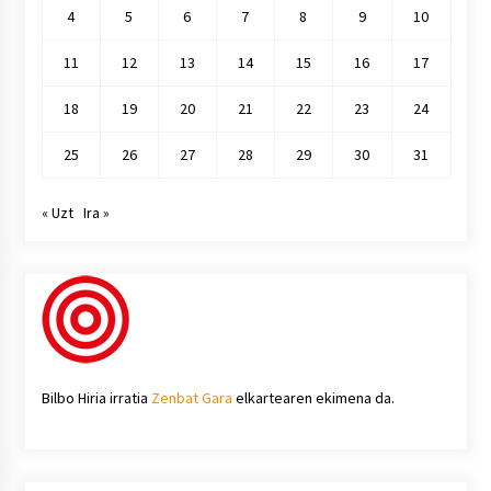
4
5
6
7
8
9
10
11
12
13
14
15
16
17
18
19
20
21
22
23
24
25
26
27
28
29
30
31
« Uzt
Ira »
Bilbo Hiria irratia
Zenbat Gara
elkartearen ekimena da.