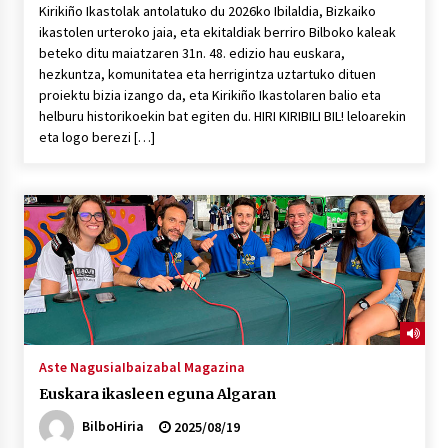
Kirikiño Ikastolak antolatuko du 2026ko Ibilaldia, Bizkaiko
ikastolen urteroko jaia, eta ekitaldiak berriro Bilboko kaleak
beteko ditu maiatzaren 31n. 48. edizio hau euskara,
hezkuntza, komunitatea eta herrigintza uztartuko dituen
proiektu bizia izango da, eta Kirikiño Ikastolaren balio eta
helburu historikoekin bat egiten du. HIRI KIRIBILI BIL! leloarekin
eta logo berezi […]
Aste Nagusia
Ibaizabal Magazina
Euskara ikasleen eguna Algaran
BilboHiria
2025/08/19