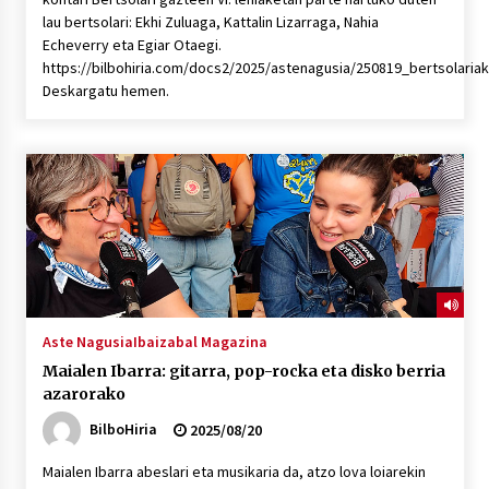
lau bertsolari: Ekhi Zuluaga, Kattalin Lizarraga, Nahia
Echeverry eta Egiar Otaegi.
https://bilbohiria.com/docs2/2025/astenagusia/250819_bertsolaria
Deskargatu hemen.
Aste Nagusia
Ibaizabal Magazina
Maialen Ibarra: gitarra, pop-rocka eta disko berria
azarorako
BilboHiria
2025/08/20
Maialen Ibarra abeslari eta musikaria da, atzo lova loiarekin