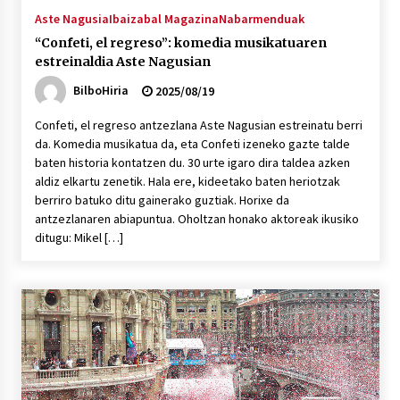
Aste Nagusia
Ibaizabal Magazina
Nabarmenduak
“Confeti, el regreso”: komedia musikatuaren
estreinaldia Aste Nagusian
BilboHiria
2025/08/19
Confeti, el regreso antzezlana Aste Nagusian estreinatu berri
da. Komedia musikatua da, eta Confeti izeneko gazte talde
baten historia kontatzen du. 30 urte igaro dira taldea azken
aldiz elkartu zenetik. Hala ere, kideetako baten heriotzak
berriro batuko ditu gainerako guztiak. Horixe da
antzezlanaren abiapuntua. Oholtzan honako aktoreak ikusiko
ditugu: Mikel […]