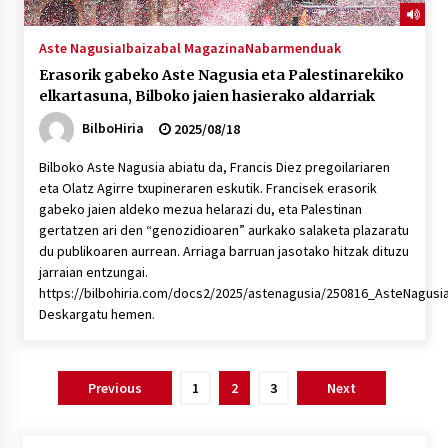
Aste Nagusia
Ibaizabal Magazina
Nabarmenduak
Erasorik gabeko Aste Nagusia eta Palestinarekiko
elkartasuna, Bilboko jaien hasierako aldarriak
BilboHiria
2025/08/18
Bilboko Aste Nagusia abiatu da, Francis Diez pregoilariaren
eta Olatz Agirre txupineraren eskutik. Francisek erasorik
gabeko jaien aldeko mezua helarazi du, eta Palestinan
gertatzen ari den “genozidioaren” aurkako salaketa plazaratu
du publikoaren aurrean. Arriaga barruan jasotako hitzak dituzu
jarraian entzungai.
https://bilbohiria.com/docs2/2025/astenagusia/250816_AsteNagusi
Deskargatu hemen.
Posts
Previous
1
2
3
Next
pagination