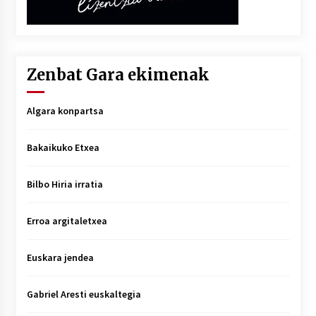
Zenbat Gara ekimenak
Algara konpartsa
Bakaikuko Etxea
Bilbo Hiria irratia
Erroa argitaletxea
Euskara jendea
Gabriel Aresti euskaltegia