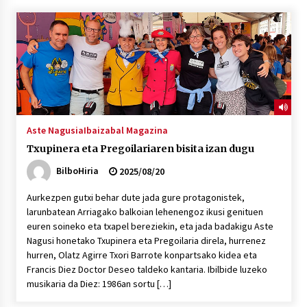
“Hiztegi bat” Gorka Urbizuk idatzitako letren
hiztegia
2026/07/23
Bakaikuko barnetegitik gazteek egindako saio
berezia
2026/07/16
Aste Nagusia
Ibaizabal Magazina
Txupinera eta Pregoilariaren bisita izan dugu
Tuba eta bonbardinoaren astea, Bilboko
Kontserbatorioan protagonista
BilboHiria
2025/08/20
2026/07/16
Aurkezpen gutxi behar dute jada gure protagonistek,
larunbatean Arriagako balkoian lehenengoz ikusi genituen
Auzoportala : 1×04 Auzofoniak
euren soineko eta txapel bereziekin, eta jada badakigu Aste
2026/07/15
Nagusi honetako Txupinera eta Pregoilaria direla, hurrenez
hurren, Olatz Agirre Txori Barrote konpartsako kidea eta
Francis Diez Doctor Deseo taldeko kantaria. Ibilbide luzeko
Gaur abitua da Bilbao bbk live jaialdia
musikaria da Diez: 1986an sortu […]
2026/07/09