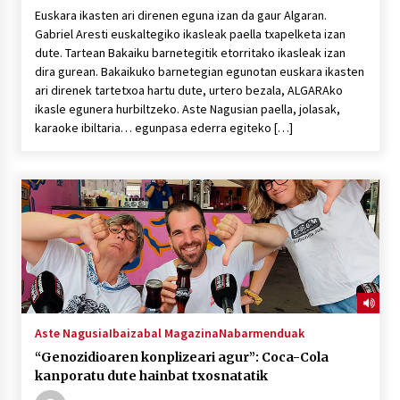
Euskara ikasten ari direnen eguna izan da gaur Algaran.
Gabriel Aresti euskaltegiko ikasleak paella txapelketa izan
dute. Tartean Bakaiku barnetegitik etorritako ikasleak izan
dira gurean. Bakaikuko barnetegian egunotan euskara ikasten
ari direnek tartetxoa hartu dute, urtero bezala, ALGARAko
ikasle egunera hurbiltzeko. Aste Nagusian paella, jolasak,
karaoke ibiltaria… egunpasa ederra egiteko […]
Aste Nagusia
Ibaizabal Magazina
Nabarmenduak
“Genozidioaren konplizeari agur”: Coca-Cola
kanporatu dute hainbat txosnatatik