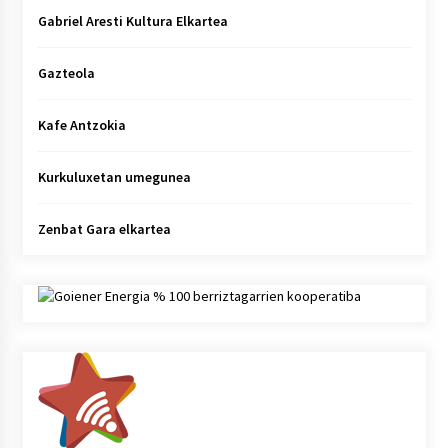
Gabriel Aresti Kultura Elkartea
Gazteola
Kafe Antzokia
Kurkuluxetan umegunea
Zenbat Gara elkartea