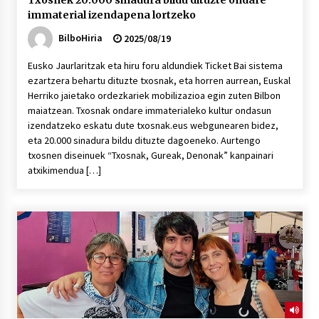
Txosnek 20.000 sinadura bildu dituzte ondare
immaterial izendapena lortzeko
BilboHiria
2025/08/19
Eusko Jaurlaritzak eta hiru foru aldundiek Ticket Bai sistema
ezartzera behartu dituzte txosnak, eta horren aurrean, Euskal
Herriko jaietako ordezkariek mobilizazioa egin zuten Bilbon
maiatzean. Txosnak ondare immaterialeko kultur ondasun
izendatzeko eskatu dute txosnak.eus webgunearen bidez,
eta 20.000 sinadura bildu dituzte dagoeneko. Aurtengo
txosnen diseinuek “Txosnak, Gureak, Denonak” kanpainari
atxikimendua […]