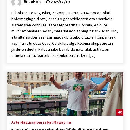
BilboHiria
2025/08/19
Bilboko Aste Nagusian, 27 konpartsetatik 14k Coca-Colari
boikot egingo diote, Israelgo genozidioaren eta apartheid
sistemaren konplize izatea leporatuta. Horrela, ez dute
multinazionalaren edari, material edo azpiegiturarik erabiliko,
eta alternatiba jasangarriagoak bilatuko dituzte. Konpartsek
azpimarratu dute Coca-Colak Israelgo kolonia okupatuetan
jarduten duela, Palestinako baliabide naturalak ustiatzen
dituela eta nazioarteko zuzenbidea urratzen […]
Aste Nagusia
Ibaizabal Magazina