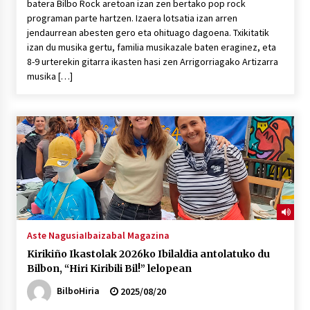
batera Bilbo Rock aretoan izan zen bertako pop rock
programan parte hartzen. Izaera lotsatia izan arren
jendaurrean abesten gero eta ohituago dagoena. Txikitatik
izan du musika gertu, familia musikazale baten eraginez, eta
8-9 urterekin gitarra ikasten hasi zen Arrigorriagako Artizarra
musika […]
Aste Nagusia
Ibaizabal Magazina
Kirikiño Ikastolak 2026ko Ibilaldia antolatuko du
Bilbon, “Hiri Kiribili Bil!” lelopean
BilboHiria
2025/08/20