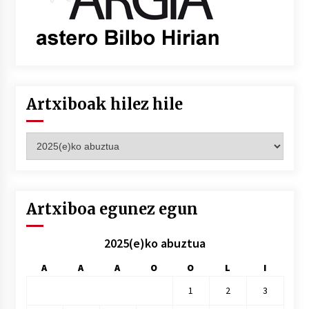
Artxiboak hilez hile
Artxiboak
hilez
hile
Artxiboa egunez egun
2025(e)ko abuztua
A
A
A
O
O
L
I
1
2
3