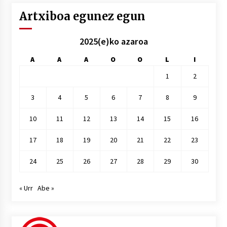
Artxiboa egunez egun
2025(e)ko azaroa
A
A
A
O
O
L
I
1
2
3
4
5
6
7
8
9
10
11
12
13
14
15
16
17
18
19
20
21
22
23
24
25
26
27
28
29
30
« Urr
Abe »