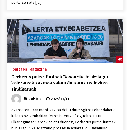
sortu zen eta […]
POTTO: San Pedro jaietako bertso-saioa
2026/07/09
Larunbatean Plentziako Itsas Martxa ospatuko
da
2026/07/07
LIBURUEN ERREPUBLIKA TXIKIA: Hiragana akats
Ibaizabal Magazina
isil batekin dator beti
Cerberus putre-funtsak Basauriko bi bizilagun
2026/07/07
kaleratzeko asmoa salatu du Batu etxebizitza
sindikatuak
Auritz Iñurrietaren margoak ikusgai
BilboHiria
2025/11/11
Uribitarte40 aretoan
2026/07/03
Azaroaren 13an mobilizazioa deitu dute Agirre Lehendakaria
kaleko 82. zenbakian “erresistentzia” egiteko. Batu
SOINUGELA: Paul McCartney eta Ringo Starr-en
Elkarlaguntza Sareak salatu duenez, Cerberus putre-funtsak
lan berriak
bi bizilagun kaleratzeko prozesua abiarazi du Basauriko