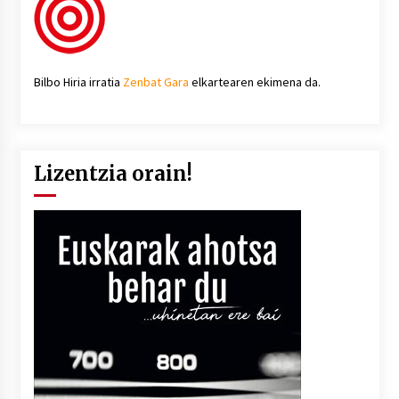
Bilbo Hiria irratia
Zenbat Gara
elkartearen ekimena da.
Lizentzia orain!