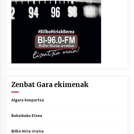
Zenbat Gara ekimenak
Algara konpartsa
Bakaikuko Etxea
Bilbo Hiria irratia