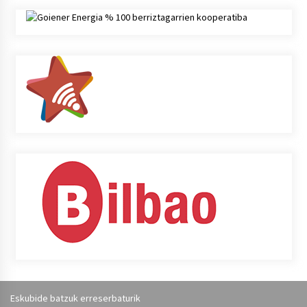
Eskubide batzuk erreserbaturik