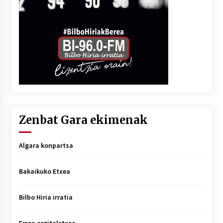
Zenbat Gara ekimenak
Algara konpartsa
Bakaikuko Etxea
Bilbo Hiria irratia