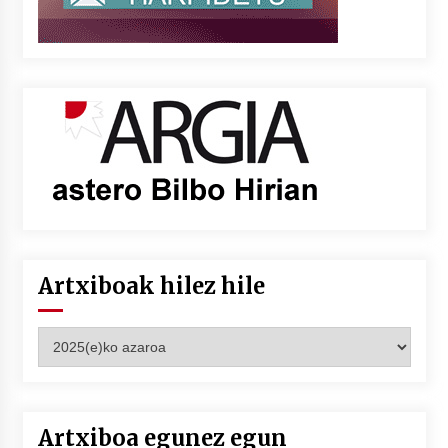
Artxiboak hilez hile
Artxiboak
hilez
hile
Artxiboa egunez egun