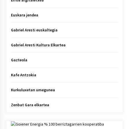
Erroa argitaletxea
Euskara jendea
Gabriel Aresti euskaltegia
Gabriel Aresti Kultura Elkartea
Gazteola
Kafe Antzokia
Kurkuluxetan umegunea
Zenbat Gara elkartea