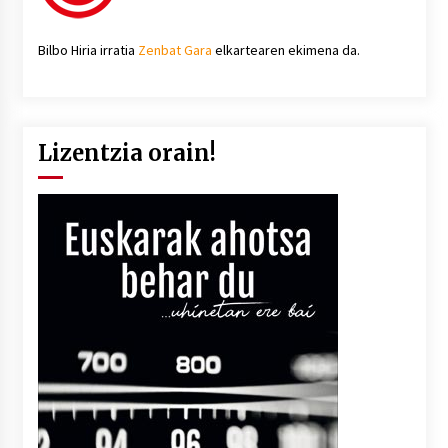
Bilbo Hiria irratia
Zenbat Gara
elkartearen ekimena da.
Lizentzia orain!