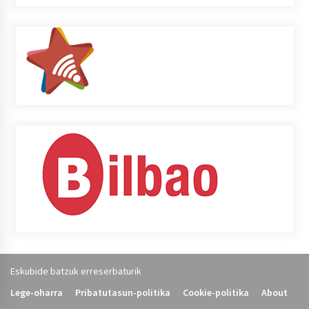
Eskubide batzuk erreserbaturik
Lege-oharra
Pribatutasun-politika
Cookie-politika
About