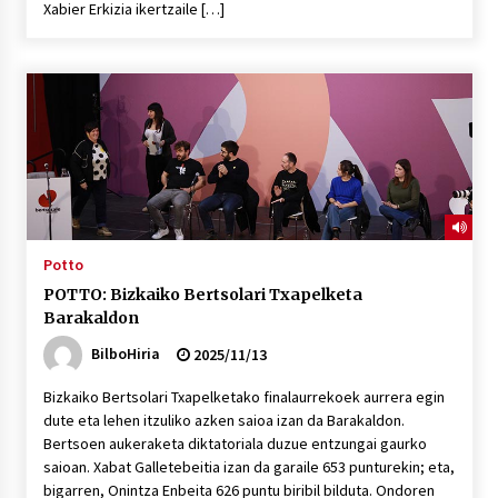
Xabier Erkizia ikertzaile […]
POTTO: San Pedro jaietako bertso-saioa
2026/07/09
Larunbatean Plentziako Itsas Martxa ospatuko
da
2026/07/07
LIBURUEN ERREPUBLIKA TXIKIA: Hiragana akats
Potto
isil batekin dator beti
POTTO: Bizkaiko Bertsolari Txapelketa
2026/07/07
Barakaldon
BilboHiria
2025/11/13
Auritz Iñurrietaren margoak ikusgai
Uribitarte40 aretoan
Bizkaiko Bertsolari Txapelketako finalaurrekoek aurrera egin
2026/07/03
dute eta lehen itzuliko azken saioa izan da Barakaldon.
Bertsoen aukeraketa diktatoriala duzue entzungai gaurko
SOINUGELA: Paul McCartney eta Ringo Starr-en
saioan. Xabat Galletebeitia izan da garaile 653 punturekin; eta,
lan berriak
bigarren, Onintza Enbeita 626 puntu biribil bilduta. Ondoren