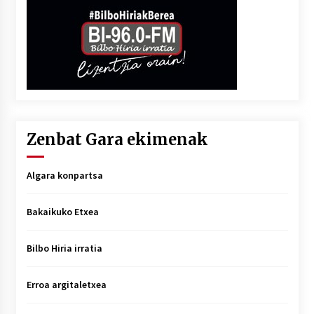
Zenbat Gara ekimenak
Algara konpartsa
Bakaikuko Etxea
Bilbo Hiria irratia
Erroa argitaletxea