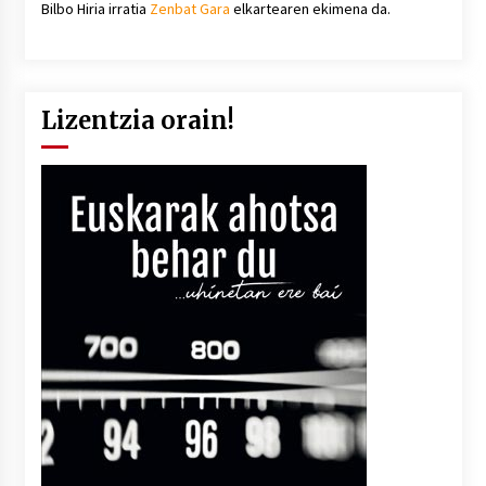
Bilbo Hiria irratia
Zenbat Gara
elkartearen ekimena da.
Lizentzia orain!