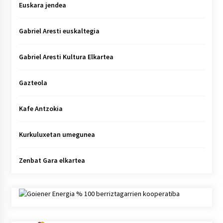
Euskara jendea
Gabriel Aresti euskaltegia
Gabriel Aresti Kultura Elkartea
Gazteola
Kafe Antzokia
Kurkuluxetan umegunea
Zenbat Gara elkartea