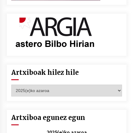
Artxiboak hilez hile
Artxiboak
hilez
hile
Artxiboa egunez egun
2025(e)ko azaroa