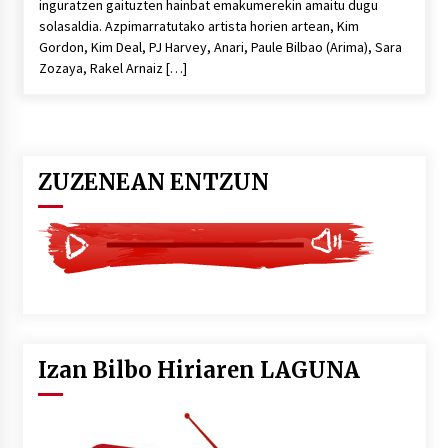
inguratzen gaituzten hainbat emakumerekin amaitu dugu
solasaldia. Azpimarratutako artista horien artean, Kim
Gordon, Kim Deal, PJ Harvey, Anari, Paule Bilbao (Arima), Sara
Zozaya, Rakel Arnaiz […]
ZUZENEAN ENTZUN
Izan Bilbo Hiriaren LAGUNA