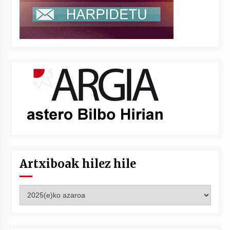
Artxiboak hilez hile
Artxiboak
hilez
hile