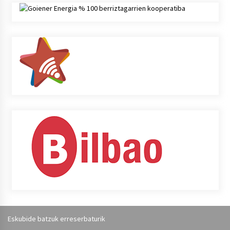
Eskubide batzuk erreserbaturik