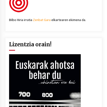
Bilbo Hiria irratia
Zenbat Gara
elkartearen ekimena da.
Lizentzia orain!