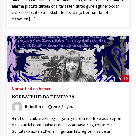
alarma piztuta dutela ohartarazten dute: gure egunerokoan
euskaraz bizitzeko eskubidea ez dago bermatuta, eta
estatuen […]
Norbait hil da hemen
NORBAIT HIL DA HEMEN: 39
BilboHiria
2025/11/26
Birkit sortzailearekin egon gara gaur eta esateko asko egon
da elkarrizketan, baina ordua azkar pasa zaigu bitartean.
Sortutako azken EP-aren inguruan hitz egiten hasi, eta