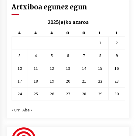
Artxiboa egunez egun
2025(e)ko azaroa
A
A
A
O
O
L
I
1
2
3
4
5
6
7
8
9
10
11
12
13
14
15
16
17
18
19
20
21
22
23
24
25
26
27
28
29
30
« Urr
Abe »