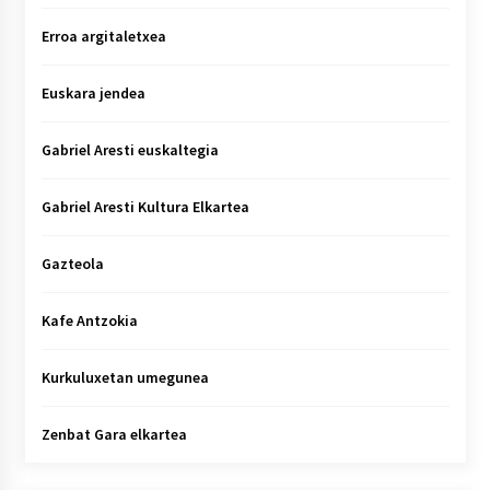
Erroa argitaletxea
Euskara jendea
Gabriel Aresti euskaltegia
Gabriel Aresti Kultura Elkartea
Gazteola
Kafe Antzokia
Kurkuluxetan umegunea
Zenbat Gara elkartea