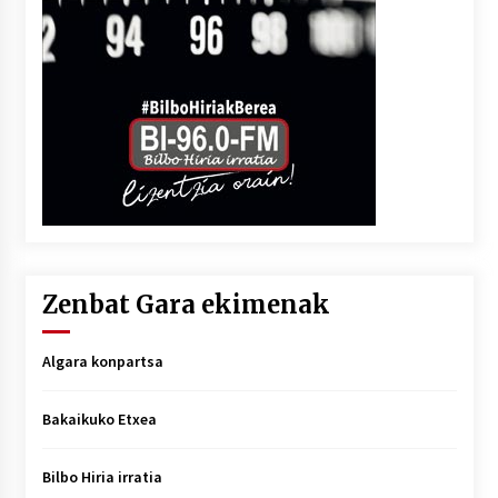
Zenbat Gara ekimenak
Algara konpartsa
Bakaikuko Etxea
Bilbo Hiria irratia