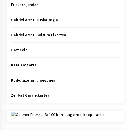
Euskara jendea
Gabriel Aresti euskaltegia
Gabriel Aresti Kultura Elkartea
Gazteola
Kafe Antzokia
Kurkuluxetan umegunea
Zenbat Gara elkartea