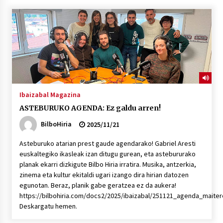
“Hiztegi bat” Gorka Urbizuk idatzitako letren
hiztegia
2026/07/23
Bakaikuko barnetegitik gazteek egindako saio
berezia
2026/07/16
Ibaizabal Magazina
ASTEBURUKO AGENDA: Ez galdu arren!
Tuba eta bonbardinoaren astea, Bilboko
Kontserbatorioan protagonista
BilboHiria
2025/11/21
2026/07/16
Asteburuko atarian prest gaude agendarako! Gabriel Aresti
euskaltegiko ikasleak izan ditugu gurean, eta astebururako
Auzoportala : 1×04 Auzofoniak
planak ekarri dizkigute Bilbo Hiria irratira. Musika, antzerkia,
2026/07/15
zinema eta kultur ekitaldi ugari izango dira hirian datozen
egunotan. Beraz, planik gabe geratzea ez da aukera!
https://bilbohiria.com/docs2/2025/ibaizabal/251121_agenda_maite
Gaur abitua da Bilbao bbk live jaialdia
Deskargatu hemen.
2026/07/09