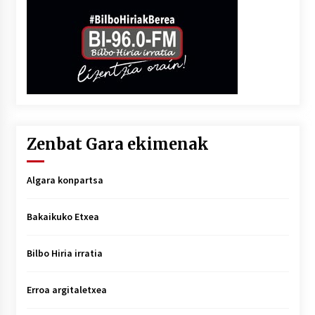
Zenbat Gara ekimenak
Algara konpartsa
Bakaikuko Etxea
Bilbo Hiria irratia
Erroa argitaletxea