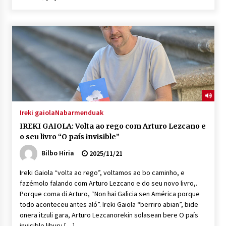
2026/07/03
MUSIBLA #297: Bide, Boards Of Canada, Somak,
Tiga, Twisted Teens, Underscores, Habia
2026/07/02
Ireki gaiola
Nabarmenduak
IREKI GAIOLA: Volta ao rego com Arturo Lezcano e
o seu livro “O país invisible”
Bilbo Hiria
2025/11/21
Ireki Gaiola “volta ao rego”, voltamos ao bo caminho, e
fazémolo falando com Arturo Lezcano e do seu novo livro,.
Porque coma di Arturo, “Non hai Galicia sen América porque
todo aconteceu antes aló”. Ireki Gaiola “berriro abian”, bide
onera itzuli gara, Arturo Lezcanorekin solasean bere O país
invisible liburu […]