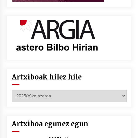
Artxiboak hilez hile
Artxiboak
hilez
hile
Artxiboa egunez egun