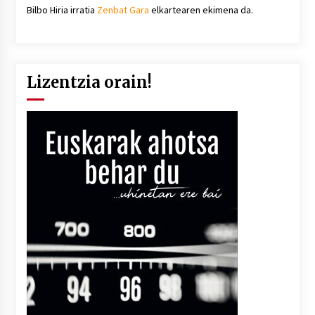
Bilbo Hiria irratia
Zenbat Gara
elkartearen ekimena da.
Lizentzia orain!