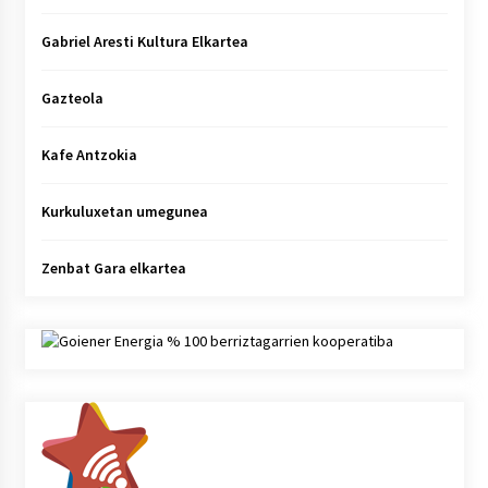
Gabriel Aresti Kultura Elkartea
Gazteola
Kafe Antzokia
Kurkuluxetan umegunea
Zenbat Gara elkartea