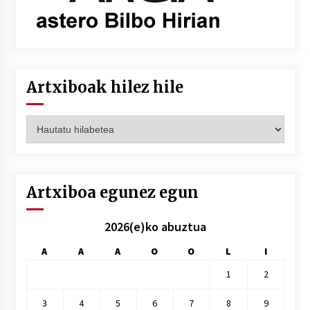
Artxiboak hilez hile
Artxiboak
hilez
hile
Artxiboa egunez egun
2026(e)ko abuztua
A
A
A
O
O
L
I
1
2
3
4
5
6
7
8
9