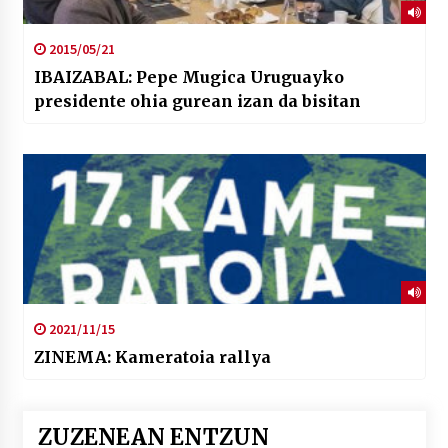
2015/05/21
IBAIZABAL: Pepe Mugica Uruguayko
presidente ohia gurean izan da bisitan
2021/11/15
ZINEMA: Kameratoia rallya
ZUZENEAN ENTZUN