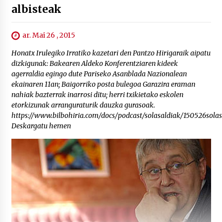
albisteak
ar. Mai 26 , 2015
Honatx Irulegiko Irratiko kazetari den Pantzo Hirigaraik aipatu
dizkigunak: Bakearen Aldeko Konferentziaren kideek
agerraldia egingo dute Pariseko Asanblada Nazionalean
ekainaren 11an; Baigorriko posta bulegoa Garazira eraman
nahiak bazterrak inarrosi ditu; herri txikietako eskolen
etorkizunak arranguraturik dauzka gurasoak.
https://www.bilbohiria.com/docs/podcast/solasaldiak/150526sola
Deskargatu hemen