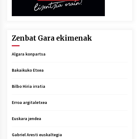
Zenbat Gara ekimenak
Algara konpartsa
Bakaikuko Etxea
Bilbo Hiria irratia
Erroa argitaletxea
Euskara jendea
Gabriel Aresti euskaltegia