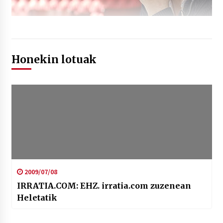
Honekin lotuak
2009/07/08
IRRATIA.COM: EHZ. irratia.com zuzenean
Heletatik