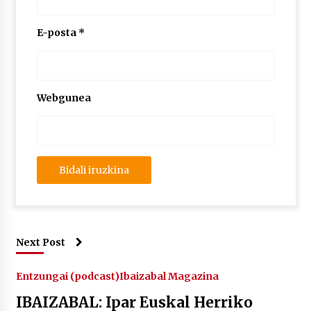
E-posta
*
Webgunea
Next Post
Entzungai (podcast)
Ibaizabal Magazina
IBAIZABAL: Ipar Euskal Herriko