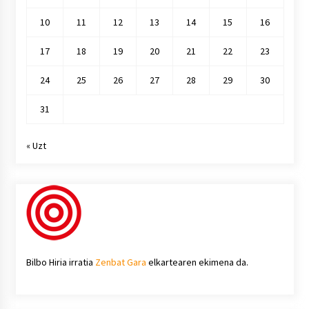
10
11
12
13
14
15
16
17
18
19
20
21
22
23
24
25
26
27
28
29
30
31
« Uzt
Bilbo Hiria irratia
Zenbat Gara
elkartearen ekimena da.