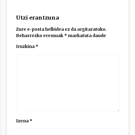
2026/07/03
Utzi erantzuna
MUSIBLA #297: Bide, Boards Of Canada, Somak,
Tiga, Twisted Teens, Underscores, Habia
Zure e-posta helbidea ez da argitaratuko.
2026/07/02
Beharrezko eremuak
*
markatuta daude
Iruzkina
*
Izena
*