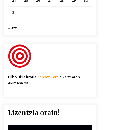
24
25
26
27
28
29
30
31
« Uzt
Bilbo Hiria irratia
Zenbat Gara
elkartearen
ekimena da.
Lizentzia orain!