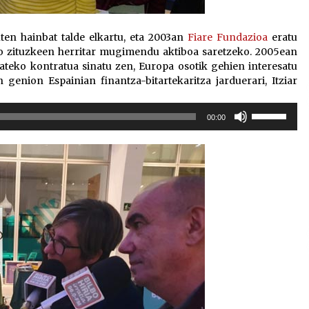
ten hainbat talde elkartu, eta 2003an
Fiare Fundazioa
eratu
ko zituzkeen herritar mugimendu aktiboa saretzeko. 2005ean
teko kontratua sinatu zen, Europa osotik gehien interesatu
 genion Espainian finantza-bitartekaritza jarduerari, Itziar
Erabili
00:00
gora/behera
gezi-
teklak
bolumena
igotzeko
edo
jaisteko.