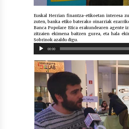
Euskal Herrian finantza-etikoetan interesa zu
zuten, banka etiko baterako oinarriak ezarri
Banca Popolare Etica erakundearen agente iza
zitzaien ekimena baitzen gurea, eta hala ekin
Sobrinok azaldu digu.
Soinu
00:00
erreproduzigailua