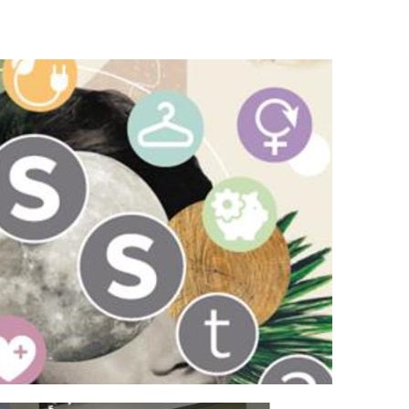
2026/07/15
Larunbatean Plentziako Itsas
Martxa ospatuko da
2026/07/07
SOINUGELA: Paul McCartney eta
Ringo Starr-en lan berriak
2026/07/03