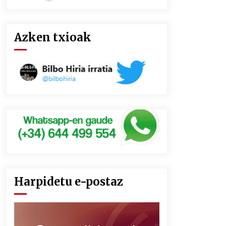
Azken txioak
Harpidetu e-postaz