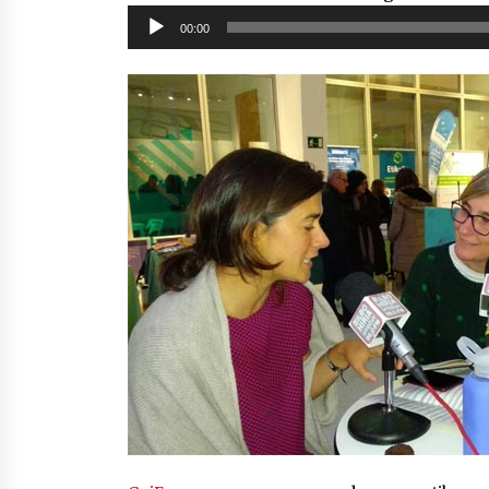
Soinu
00:00
erreproduzigailua