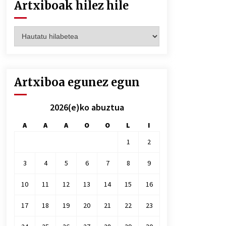
Artxiboak hilez hile
Artxiboak
hilez
hile
Artxiboa egunez egun
2026(e)ko abuztua
A
A
A
O
O
L
I
1
2
3
4
5
6
7
8
9
10
11
12
13
14
15
16
17
18
19
20
21
22
23