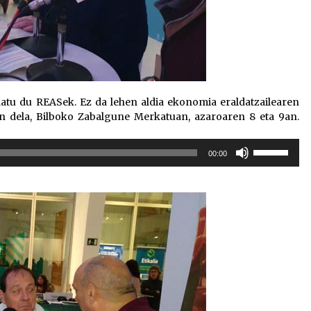
latu du REASek. Ez da lehen aldia ekonomia eraldatzailearen
en dela, Bilboko Zabalgune Merkatuan, azaroaren 8 eta 9an.
Erabili
00:00
gora/behera
gezi-
teklak
bolumena
igotzeko
edo
jaisteko.