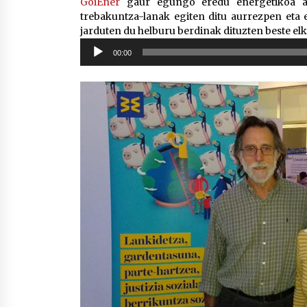
GoiEner
gaur egungo eredu energetikoa alda
trebakuntza-lanak egiten ditu aurrezpen eta 
jarduten du helburu berdinak dituzten beste elk
Soinu
00:00
erreproduzigailua