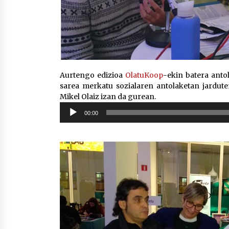
Aurtengo edizioa
OlatuKoop
-ekin batera anto
sarea merkatu sozialaren antolaketan jardut
Mikel Olaiz izan da gurean.
Soinu
00:00
erreproduzigailua