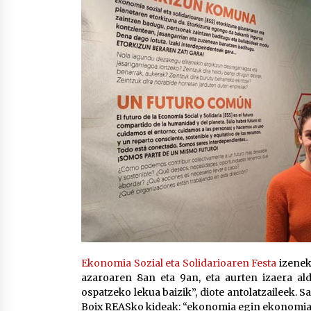
Ekonomia Sozial eta Solidarioaren Festa
izenek
azaroaren 8an eta 9an, eta aurten izaera alda
ospatzeko lekua baizik”, diote antolatzaileek. S
Boix REASko kideak: “ekonomia egin ekonomia 