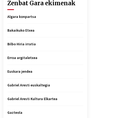
Zenbat Gara ekimenak
Algara konpartsa
Bakaikuko Etxea
Bilbo Hiria irratia
Erroa argitaletxea
Euskara jendea
Gabriel Aresti euskaltegia
Gabriel Aresti Kultura Elkartea
Gazteola