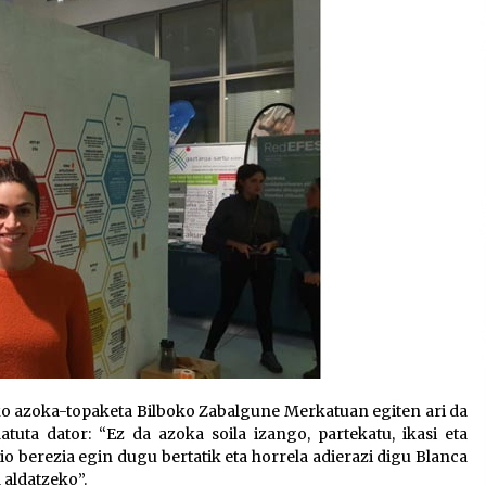
o azoka-topaketa Bilboko Zabalgune Merkatuan egiten ari da
tuta dator: “Ez da azoka soila izango, partekatu, ikasi eta
aio berezia egin dugu bertatik eta horrela adierazi digu Blanca
aldatzeko”.