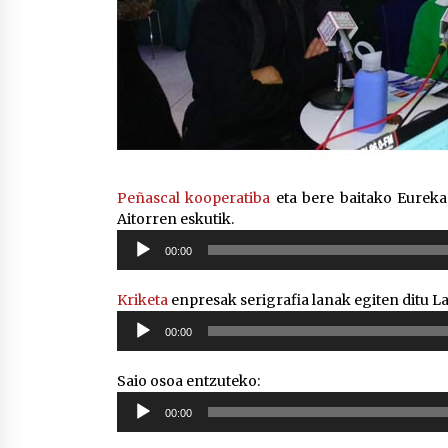
Peñascal kooperatiba
eta bere baitako Eureka,
Aitorren eskutik.
Soinu
00:00
erreproduzigailua
Kriketa
enpresak serigrafia lanak egiten ditu L
Soinu
00:00
erreproduzigailua
Saio osoa entzuteko:
Soinu
00:00
erreproduzigailua