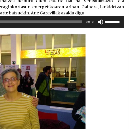
tzea helburu duen elkarte bat da. Sentsibilizazio- eta
eraginkortasun energetikoaren arloan. Gainera, lankidetzan
arte batzuekin. Ane Garavillak azaldu digu.
Erabili
00:00
gora/behera
gezi-
teklak
bolumena
igotzeko
edo
jaisteko.