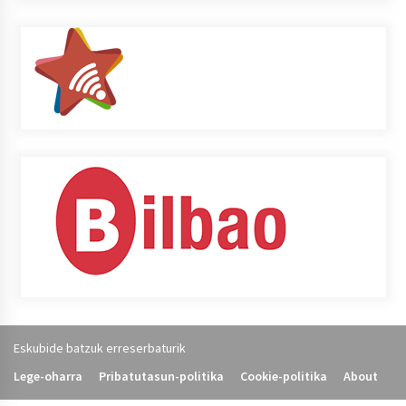
Eskubide batzuk erreserbaturik
Lege-oharra
Pribatutasun-politika
Cookie-politika
About