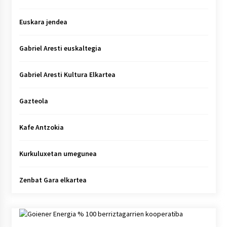
Euskara jendea
Gabriel Aresti euskaltegia
Gabriel Aresti Kultura Elkartea
Gazteola
Kafe Antzokia
Kurkuluxetan umegunea
Zenbat Gara elkartea