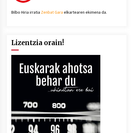
Bilbo Hiria irratia
Zenbat Gara
elkartearen ekimena da.
Lizentzia orain!