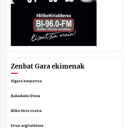
Zenbat Gara ekimenak
Algara konpartsa
Bakaikuko Etxea
Bilbo Hiria irratia
Erroa argitaletxea