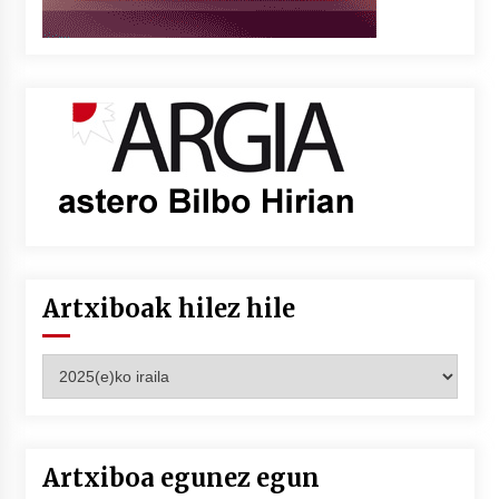
Artxiboak hilez hile
Artxiboak
hilez
hile
Artxiboa egunez egun