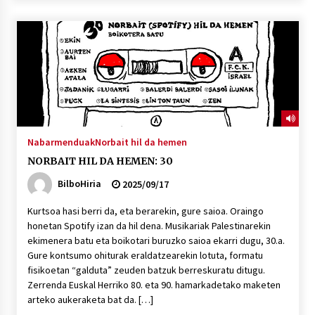
2026/07/03
MUSIBLA #297: Bide, Boards Of Canada, Somak,
Tiga, Twisted Teens, Underscores, Habia
2026/07/02
Nabarmenduak
Norbait hil da hemen
NORBAIT HIL DA HEMEN: 30
BilboHiria
2025/09/17
Kurtsoa hasi berri da, eta berarekin, gure saioa. Oraingo
honetan Spotify izan da hil dena. Musikariak Palestinarekin
ekimenera batu eta boikotari buruzko saioa ekarri dugu, 30.a.
Gure kontsumo ohiturak eraldatzearekin lotuta, formatu
fisikoetan “galduta” zeuden batzuk berreskuratu ditugu.
Zerrenda Euskal Herriko 80. eta 90. hamarkadetako maketen
arteko aukeraketa bat da. […]