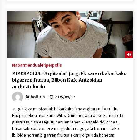
Nabarmenduak
Piperpolis
PIPERPOLIS: “Argitzala”, Jurgi Ekizaren bakarkako
bigarren fruitua, Bilbon Kafe Antzokian
aurkeztuko du
BilboHiria
2025/09/17
Jurgi Ekiza musikariak bakarkako lana argitaratu berri du.
Hazparnekoa musikaria Willis Drummond taldeko kantari eta
gitarrista gisa ezagutu genuen lehenik. Aspalditik, ordea,
bakarkako bidean ere murgilduta dago, eta hamar urteko
ibilbide horren bigarren fruitua ekarri digu uda honetan: