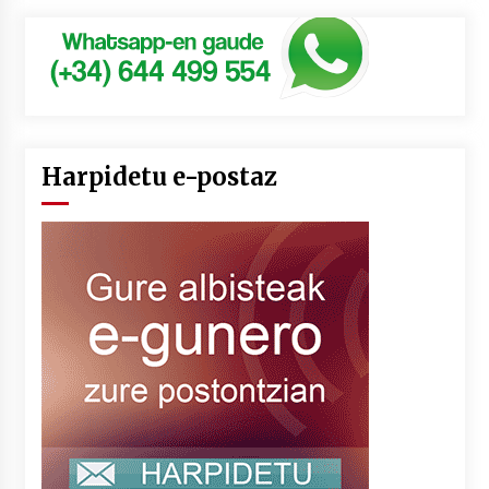
Harpidetu e-postaz