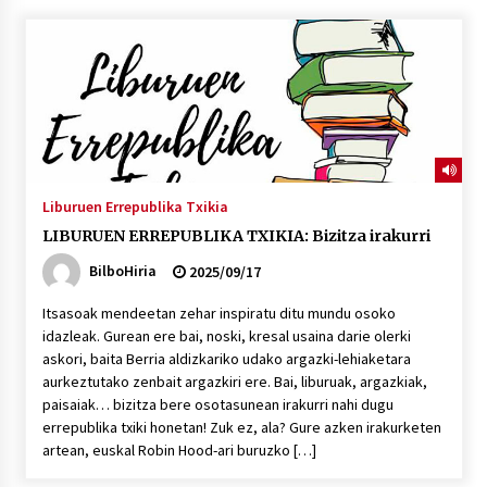
“Hiztegi bat” Gorka Urbizuk idatzitako letren
hiztegia
2026/07/23
Bakaikuko barnetegitik gazteek egindako saio
berezia
2026/07/16
Liburuen Errepublika Txikia
LIBURUEN ERREPUBLIKA TXIKIA: Bizitza irakurri
Tuba eta bonbardinoaren astea, Bilboko
Kontserbatorioan protagonista
BilboHiria
2025/09/17
2026/07/16
Itsasoak mendeetan zehar inspiratu ditu mundu osoko
idazleak. Gurean ere bai, noski, kresal usaina darie olerki
Auzoportala : 1×04 Auzofoniak
askori, baita Berria aldizkariko udako argazki-lehiaketara
2026/07/15
aurkeztutako zenbait argazkiri ere. Bai, liburuak, argazkiak,
paisaiak… bizitza bere osotasunean irakurri nahi dugu
errepublika txiki honetan! Zuk ez, ala? Gure azken irakurketen
Gaur abitua da Bilbao bbk live jaialdia
artean, euskal Robin Hood-ari buruzko […]
2026/07/09