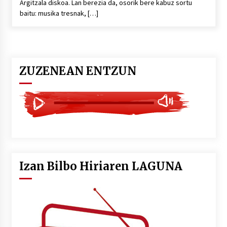
Argitzala diskoa. Lan berezia da, osorik bere kabuz sortu
baitu: musika tresnak, […]
ZUZENEAN ENTZUN
Izan Bilbo Hiriaren LAGUNA