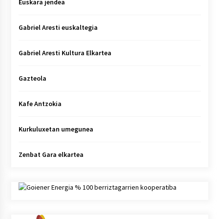
Euskara jendea
Gabriel Aresti euskaltegia
Gabriel Aresti Kultura Elkartea
Gazteola
Kafe Antzokia
Kurkuluxetan umegunea
Zenbat Gara elkartea