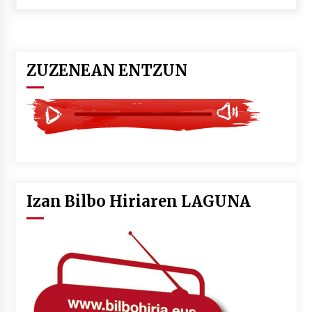
POTTO: San Pedro jaietako bertso-saioa
2026/07/09
ZUZENEAN ENTZUN
Larunbatean Plentziako Itsas Martxa ospatuko
da
2026/07/07
LIBURUEN ERREPUBLIKA TXIKIA: Hiragana akats
isil batekin dator beti
2026/07/07
Izan Bilbo Hiriaren LAGUNA
Auritz Iñurrietaren margoak ikusgai
Uribitarte40 aretoan
2026/07/03
SOINUGELA: Paul McCartney eta Ringo Starr-en
lan berriak