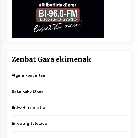
Zenbat Gara ekimenak
Algara konpartsa
Bakaikuko Etxea
Bilbo Hiria irratia
Erroa argitaletxea