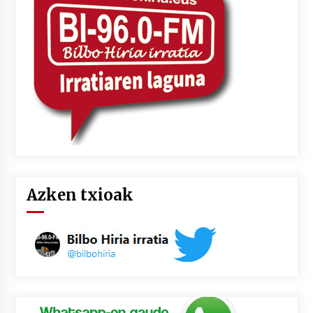
2026/07/03
MUSIBLA #297: Bide, Boards Of Canada, Somak,
Tiga, Twisted Teens, Underscores, Habia
2026/07/02
Azken txioak