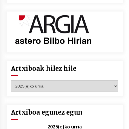
Artxiboak hilez hile
Artxiboak
hilez
hile
Artxiboa egunez egun
2025(e)ko urria