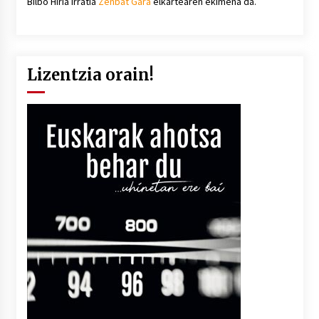
Bilbo Hiria irratia
Zenbat Gara
elkartearen ekimena da.
Lizentzia orain!