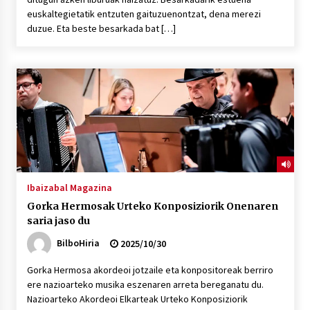
euskaltegietatik entzuten gaituzuenontzat, dena merezi
duzue. Eta beste besarkada bat […]
Ibaizabal Magazina
Gorka Hermosak Urteko Konposiziorik Onenaren
saria jaso du
BilboHiria
2025/10/30
Gorka Hermosa akordeoi jotzaile eta konpositoreak berriro
ere nazioarteko musika eszenaren arreta bereganatu du.
Nazioarteko Akordeoi Elkarteak Urteko Konposiziorik