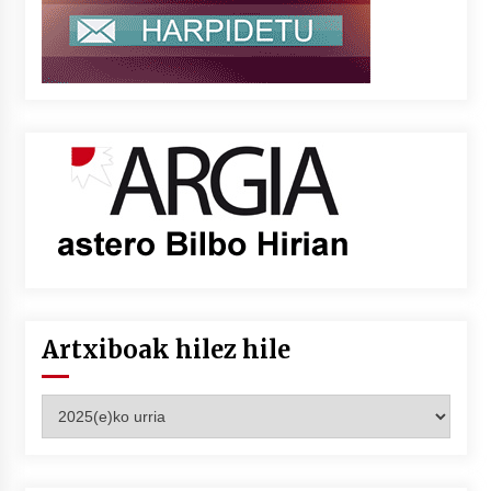
Artxiboak hilez hile
Artxiboak
hilez
hile