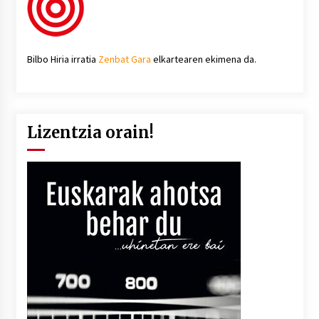
Bilbo Hiria irratia
Zenbat Gara
elkartearen ekimena da.
Lizentzia orain!