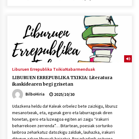
2026/07/03
MUSIBLA #297: Bide, Boards Of Canada, Somak,
Tiga, Twisted Teens, Underscores, Habia
2026/07/02
Liburuen Errepublika Txikia
Nabarmenduak
LIBURUEN ERREPUBLIKA TXIKIA: Literatura
ikaskidearen begi grisetan
BilboHiria
2025/10/30
Udazkena heldu da! Kaleak orbelez bete zaizkigu, liburuz
mesanotxeak, eta, egunak gero eta laburragoak diren
honetan, gero eta luzeagoa egiten ari zaigu “irakurri
beharrekoen zerrenda”… Bitartean, poesiak sorturiko
lanbroa zeharkatuz datozkigu zaldiak, lauhazka, irakurri
ditugun azken liburuak haizatuz. Besarkadarik estuena