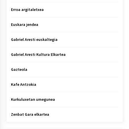
Erroa argitaletxea
Euskara jendea
Gabriel Aresti euskaltegia
Gabriel Aresti Kultura Elkartea
Gazteola
Kafe Antzokia
Kurkuluxetan umegunea
Zenbat Gara elkartea