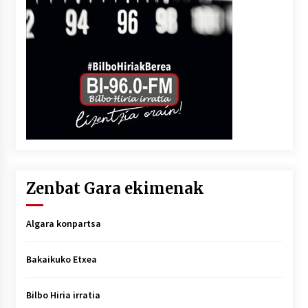
Zenbat Gara ekimenak
Algara konpartsa
Bakaikuko Etxea
Bilbo Hiria irratia