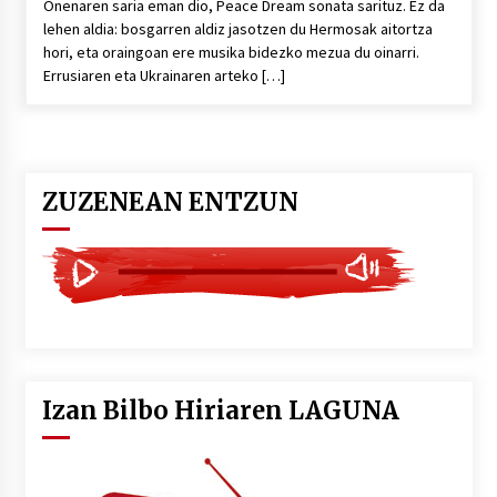
Onenaren saria eman dio, Peace Dream sonata sarituz. Ez da
lehen aldia: bosgarren aldiz jasotzen du Hermosak aitortza
hori, eta oraingoan ere musika bidezko mezua du oinarri.
Errusiaren eta Ukrainaren arteko […]
ZUZENEAN ENTZUN
Izan Bilbo Hiriaren LAGUNA