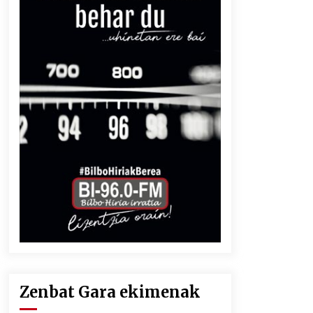
Zenbat Gara ekimenak