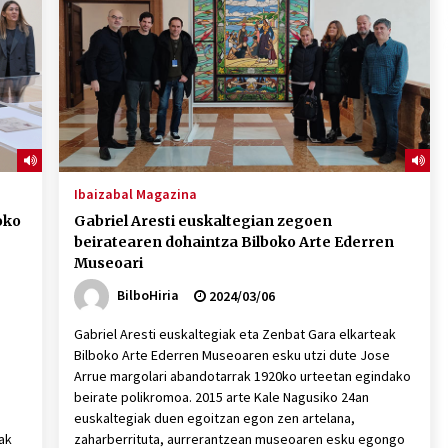
2026/07/15
Larunbatean Plentziako Itsas
Martxa ospatuko da
2026/07/07
SOINUGELA: Paul McCartney eta
Ringo Starr-en lan berriak
Ibaizabal Magazina
2026/07/03
oko
Gabriel Aresti euskaltegian zegoen
beiratearen dohaintza Bilboko Arte Ederren
Museoari
BilboHiria
2024/03/06
Gabriel Aresti euskaltegiak eta Zenbat Gara elkarteak
Bilboko Arte Ederren Museoaren esku utzi dute Jose
Arrue margolari abandotarrak 1920ko urteetan egindako
beirate polikromoa. 2015 arte Kale Nagusiko 24an
euskaltegiak duen egoitzan egon zen artelana,
ak
zaharberrituta, aurrerantzean museoaren esku egongo