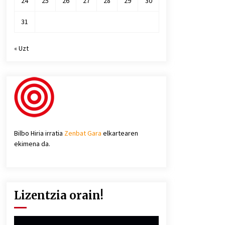
24
25
26
27
28
29
30
31
« Uzt
Bilbo Hiria irratia
Zenbat Gara
elkartearen
ekimena da.
Lizentzia orain!