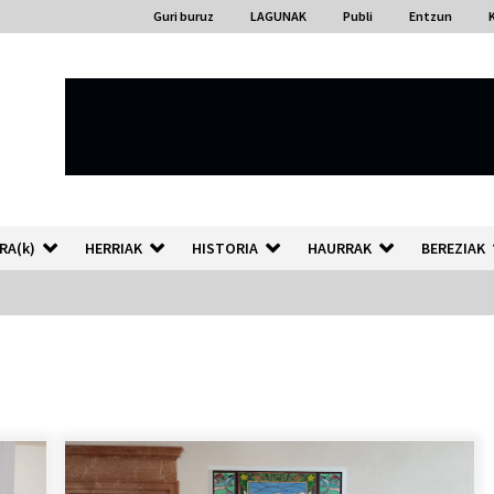
Guri buruz
LAGUNAK
Publi
Entzun
RA(k)
HERRIAK
HISTORIA
HAURRAK
BEREZIAK
“Hiztegi bat” Gorka Urbizuk
idatzitako letren hiztegia
2026/07/23
Auzoportala : 1×04 Auzofoniak