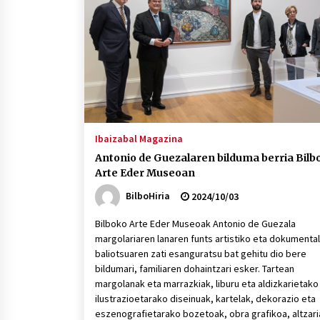
protagonista
2026/07/16
POTTO: San Pedro jaietako bertso-
saioa
2026/07/09
Auritz Iñurrietaren margoak
ikusgai Uribitarte40 aretoan
Ibaizabal Magazina
2026/07/03
Antonio de Guezalaren bilduma berria Bilb
Arte Eder Museoan
BilboHiria
2024/10/03
Bilboko Arte Eder Museoak Antonio de Guezala
margolariaren lanaren funts artistiko eta dokumental
baliotsuaren zati esanguratsu bat gehitu dio bere
bildumari, familiaren dohaintzari esker. Tartean
margolanak eta marrazkiak, liburu eta aldizkarietako
ilustrazioetarako diseinuak, kartelak, dekorazio eta
eszenografietarako bozetoak, obra grafikoa, altzari