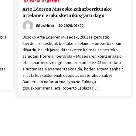
Ibaizabal Magazina
Arte Ederren Museoko zaharberritutako
artelanen erakusketa ikusgarri dago
BilboHiria
2020/01/22
obra
Bilboko Arte Ederren Museoak, 2001az geroztik
Iberdolaren eskutik bertako artelanen kontserbazioan
.
dihardu, hauek jasan ditzazketen kalteak saihesteko
asmotan. Horrela, Iberdrola – Museoaren kontserbazio
eta zaharberritze egitasmoaren bitartez 48 lan tratatu
sta.
zituzten iaz. Nabarmentzekoa da, horien artean zenbait
artista Euskaldunenak daudela, esaterako, Isabel
Baquedano nafarrarena, Ignazio Zuloaga
gipuzkoarrarena, eta Roberto Laplaza […]