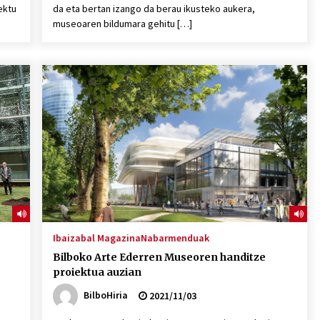
ektu
da eta bertan izango da berau ikusteko aukera,
museoaren bildumara gehitu […]
Ibaizabal Magazina
Nabarmenduak
Bilboko Arte Ederren Museoren handitze
proiektua auzian
BilboHiria
2021/11/03