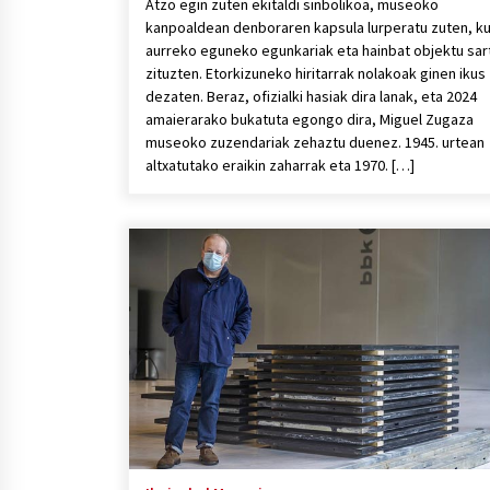
Atzo egin zuten ekitaldi sinbolikoa, museoko
kanpoaldean denboraren kapsula lurperatu zuten, k
aurreko eguneko egunkariak eta hainbat objektu sar
zituzten. Etorkizuneko hiritarrak nolakoak ginen ikus
dezaten. Beraz, ofizialki hasiak dira lanak, eta 2024
amaierarako bukatuta egongo dira, Miguel Zugaza
museoko zuzendariak zehaztu duenez. 1945. urtean
altxatutako eraikin zaharrak eta 1970. […]