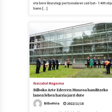
eta bere liburutegi pertsonalaren zati bat– 7.400 obj
baino […]
Ibaizabal Magazina
Bilboko Arte Ederren Museoa handitzeko
lanen lehen harria jarri dute
BilboHiria
2022/11/18