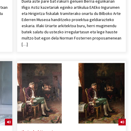
Duela aste pare bat irakurri genuen Berria egunkarian
utxan
Iñigo Astiz kazetariak eginiko artikulua EAEko Ingurumen
tu
eta Hirigintza fiskalak tramiterako onartu du Bilboko Arte
Ederren Museoa handitzeko proiektua geldiarazteko
eskaria. Iñaki Uriarte arkitektoa buru, herri mugimendu
batek salatu du ustezko irregulartasun eta lege hauste
multzo bat egon dela Norman Fosterren proposamenean
[…]