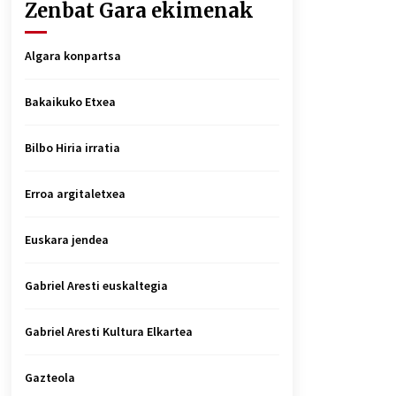
Zenbat Gara ekimenak
Algara konpartsa
Bakaikuko Etxea
Bilbo Hiria irratia
Erroa argitaletxea
Euskara jendea
Gabriel Aresti euskaltegia
Gabriel Aresti Kultura Elkartea
Gazteola