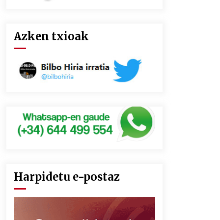
Azken txioak
Harpidetu e-postaz