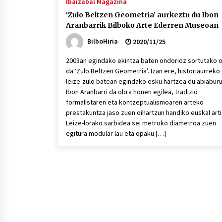
Ibaizabal Magazina
‘Zulo Beltzen Geometria’ aurkeztu du Ibon
Aranbarrik Bilboko Arte Ederren Museoan
BilboHiria
2020/11/25
2003an egindako ekintza baten ondorioz sortutako 
da ‘Zulo Beltzen Geometria’. Izan ere, historiaurreko
leize-zulo batean egindako esku hartzea du abiaburu
Ibon Aranbarri da obra honen egilea, tradizio
formalistaren eta kontzeptualismoaren arteko
prestakuntza jaso zuen oihartzun handiko euskal arti
Leize-lorako sarbidea sei metroko diametroa zuen
egitura modular lau eta opaku […]