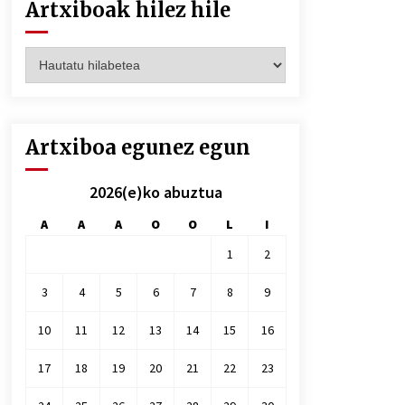
Artxiboak hilez hile
Artxiboak
hilez
hile
Artxiboa egunez egun
2026(e)ko abuztua
A
A
A
O
O
L
I
1
2
3
4
5
6
7
8
9
10
11
12
13
14
15
16
17
18
19
20
21
22
23